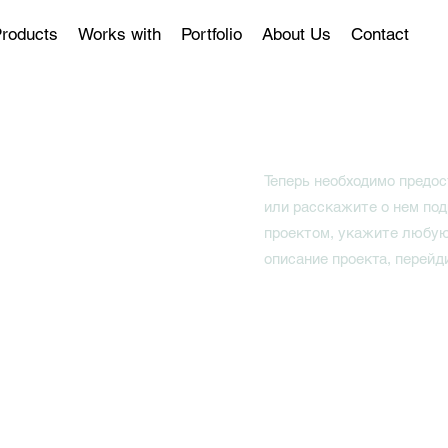
roducts
Works with
Portfolio
About Us
Contact
Теперь необходимо предос
или расскажите о нем под
проектом, укажите любую
описание проекта, перейд